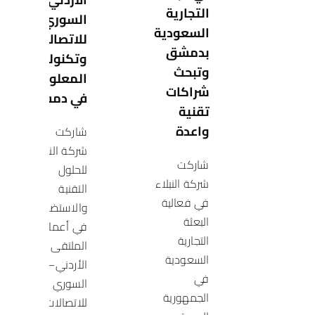
التجارية
السوري
السعودية
للاتصالات
بدمشق
وتكنولوجيا
وتبحث
المعلومات
شراكات
في دمشق
تقنية
واعدة
شاركت
شركة النبلاء
شاركت
للحلول
شركة النبلاء
التقنية
في فعالية
والاستضافة
البعثة
في أعمال
التجارية
الملتقى
السعودية
الأردني–
في
السوري
الجمهورية
للاتصالات