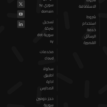
سوري sy
الاستضافة
domain
شروط
الرئيسية
تسجيل
استخدام
شركة
خدمة
حجز دومين
سورية dot
الرسائل
sy
القصيرة
استضافة المواقع
مخدمات
عن الشركة
cloud
خدماتنا
سكولا
اطبيق
اتصل بنا
ادارة
المدارس
حجز دومين
سورية