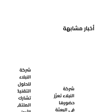
أخبار مشابهة
شركة
النبلاء
للحلول
شركة
التقنية
النبلاء تعزّز
تشارك في
حضورها
الملتقى
في البعثة
الأردني–