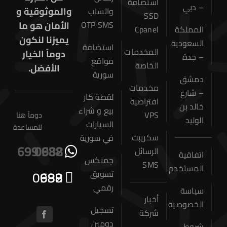
استضافة
– دبي
والموثوقية و
واتساب
SSD
الأمان هو ما
OTP SMS
المملكة
Cpanel
يميزنا لنكون
السعودية
استضافة
المخدمات
دوماً الخيار
– جدة
مواقع
الخاصة
الأفضل.
سورية
دمشق
مخدمات
– شارع
لقطة كار
افتراضية
خالد بن
بيع و شراء
VPS
دوماً هنا
الوليد
السيارات
للمساعدة
سكريبت
في سورية
0932 699 688
الرسائل
اتفاقية
جمنكس
SMS
المستخدم
0932 699 688
تسويق
رقمي
سياسة
أخبار
الخصوصية
تسجيل
شركة
دومين
شروط