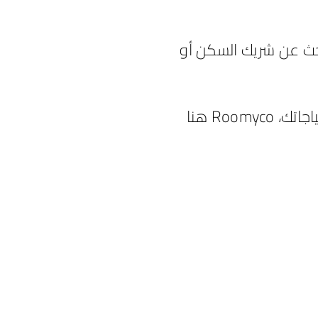
طبيق Roomyco، الحل الأمثل للبحث عن شريك السكن أو
سواء كنت تبحث عن شريك سكن يتوافق مع أسلوب حياتك أو شقة تلبي احتياجاتك، Roomyco هنا