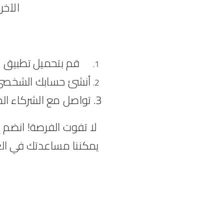
الآخر
قم بتحميل تطبيق Roomyco من
أنشئ حسابك الشخصي و
تواصل مع الشركاء ال
لا تفوت الفرصة! انضم
يمكننا مساعدتك في العث