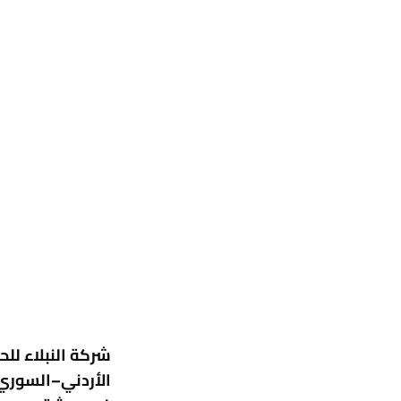
شركة النبلاء لل
الأردني–السوري 