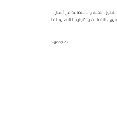
دليل شامل 
 للحلول التقنية والاستضافة في أعمال
القصيرة: 
سوري للاتصالات وتكنولوجيا المعلومات الذي
الكاتب: وسي
التسويق عبر الرس
23 نوفمبر، 2025