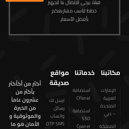
قبلنا، يرجى الاتصال بنا لتجهيز
خطط تناسب مشاريعكم
بأفضل الأسعار.
مكاتبنا
خدماتنا
مواقع
صديقة
أكثر من أكأكثر
الإمارات
استضافة
بأكثر من
العربية
CPanel
عشرون عاماً
ارسل تك
المتحدة
من الخبرة
رسائل
استضافة
– دبي
والموثوقية و
واتساب
SSD
الأمان هو ما
OTP SMS
المملكة
Cpanel