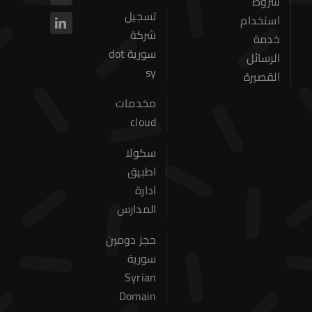
شروط
تسجيل
استخدام
حجز دومين
شركة
خدمة
سورية dot
استضافة المواقع
الرسائل
sy
القصيرة
عن الشركة
مخدمات
خدماتنا
cloud
سكولا
اتصل بنا
اطبيق
ادارة
المدارس
حجز دومين
سورية
Syrian
Domain