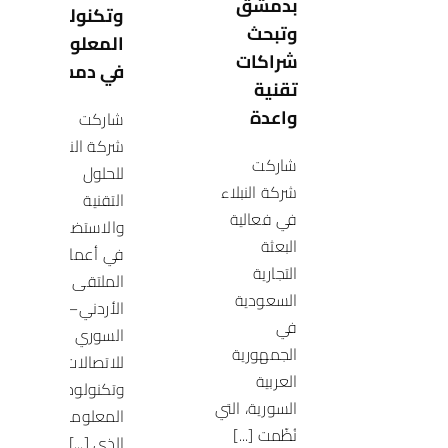
بدمشق
وتكنولوجيا
وتبحث
المعلومات
شراكات
في دمشق
تقنية
واعدة
شاركت
شركة النبلاء
شاركت
للحلول
شركة النبلاء
التقنية
في فعالية
والاستضافة
البعثة
في أعمال
التجارية
الملتقى
السعودية
الأردني–
في
السوري
الجمهورية
للاتصالات
العربية
وتكنولوجيا
السورية، التي
المعلومات
نُظّمت [...]
الذي [...]