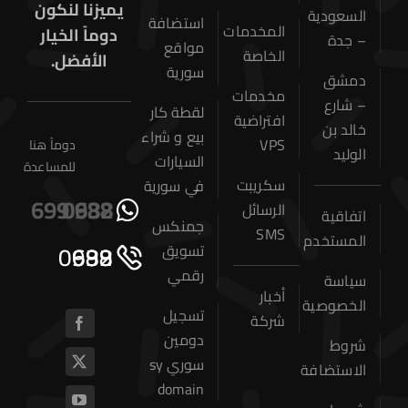
يميزنا لنكون
السعودية
استضافة
المخدمات
دوماً الخيار
– جدة
مواقع
الخاصة
الأفضل.
سورية
دمشق
مخدمات
– شارع
لقطة كار
افتراضية
خالد بن
بيع و شراء
VPS
دوماً هنا
الوليد
السيارات
للمساعدة
سكريبت
في سورية
0932 699 688
الرسائل
اتفاقية
جمنكس
SMS
المستخدم
0932 699 688
تسويق
رقمي
سياسة
أخبار
الخصوصية
تسجيل
شركة
دومين
شروط
سوري sy
الاستضافة
domain
الرئيسية