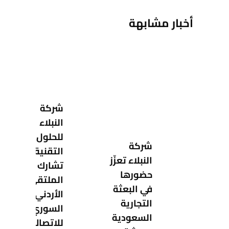
أخبار مشابهة
شركة
النبلاء
للحلول
شركة
التقنية
النبلاء تعزّز
تشارك في
حضورها
الملتقى
في البعثة
الأردني–
التجارية
السوري
السعودية
للاتصالات