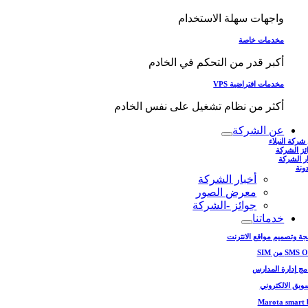
واجهات سهلة الاستخدام
مخدمات خاصة
أكبر قدر من التحكم في الخادم
مخدمات افتراضية VPS
أكثر من نظام تشغيل على نفس الخادم
عن الشركة
شركة النبلاء
ئز الشركة
ار الشركة
دونة
أخبار الشركة
معرض الصور
جوائز -الشركة
خدماتنا
جة وتصميم مواقع الانترنت
SMS من SIM
امج إدارة المدارس
سويق الالكتروني
Marota smart 